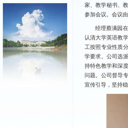
家、教学秘书、教
参加会议。会议由
经理蔡满园
认清大学英语教
工按照专业性质
学要求。公司选
持特色教学和深
问题。公司督导
宣传引导，坚持稳