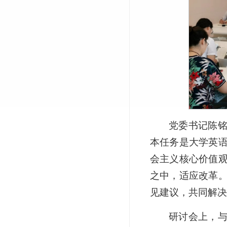
党委书记陈
本任务是大学英
会主义核心价值
之中，适应改革
见建议，共同解决
研讨会上，