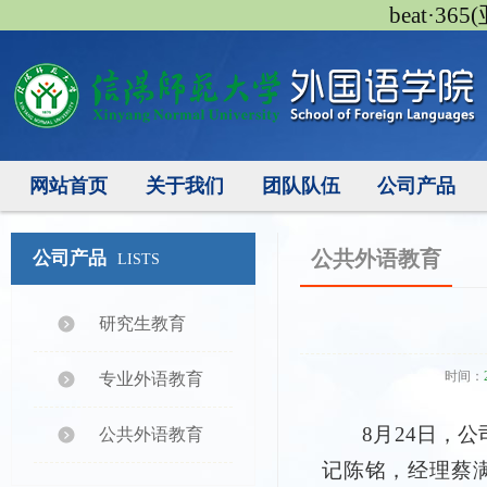
beat·3
网站首页
关于我们
团队队伍
公司产品
公共外语教育
公司产品
LISTS
研究生教育
时间：
专业外语教育
8月24日，
公共外语教育
记陈铭，经理蔡