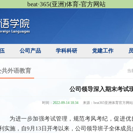
beat·365(亚洲)体育-官方网站
伍
公司产品
学科科研
党建工作
公共外语教育
当
公司领导深入期末考试
时间：
2022-09-14 18:34
来源：beat365亚洲体育官方网
为进一步加强考试管理，规范考风考纪，促进优
利实施，自9月13日开考以来，公司领导班子全体成