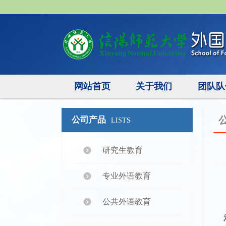
网站首页
关于我们
团队队
公司产品
LISTS
研究生教育
专业外语教育
公共外语教育