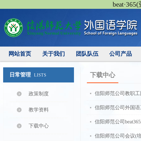
beat·3
网站首页
关于我们
团队队伍
公司产品
下载中心
日常管理
LISTS
信阳师范公司教职工
政策制度
信阳师范公司外国语
教学资料
信阳师范公司beat
下载中心
信阳师范公司会议(培