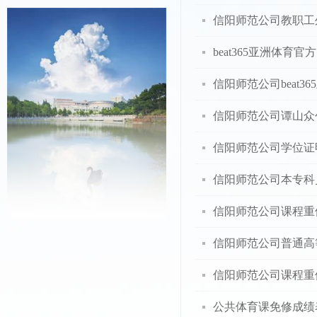
信阳师范公司教职工
beat365亚洲体育
信阳师范公司beat
信阳师范公司谭山众
信阳师范公司学位证
信阳师范公司本专科
信阳师范公司课程重
信阳师范公司普通高
信阳师范公司课程重
公共体育课免修成绩