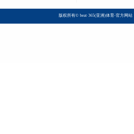
版权所有© beat·365(亚洲)体育-官方网