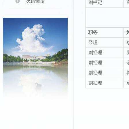
友情链接
副书记
职务
经理
副经理
副经理
副经理
副经理