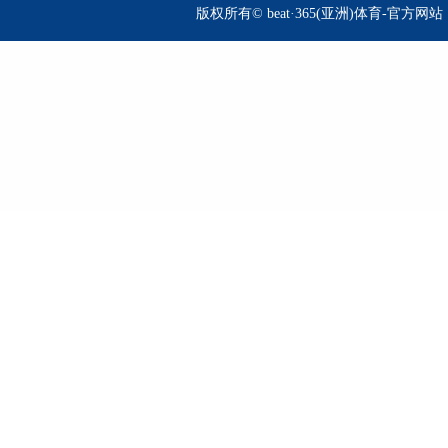
版权所有© beat·365(亚洲)体育-官方网