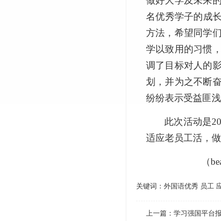
做好大学及未来
名优秀学子的成长
方法，希望同学
学以致用的习惯
调了目标对人的
划，并为之不断
纷纷表示受益匪浅
此次活动是2
适应老员工活，做
（b
关键词：外国语优秀 员工 应
上一篇：
学习强国平台