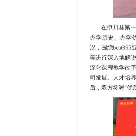
在伊川县第
办学历史、办学
况，围绕beat
等进行深入地解
深化课程教学改
司发展、人才培
后，双方签署“优