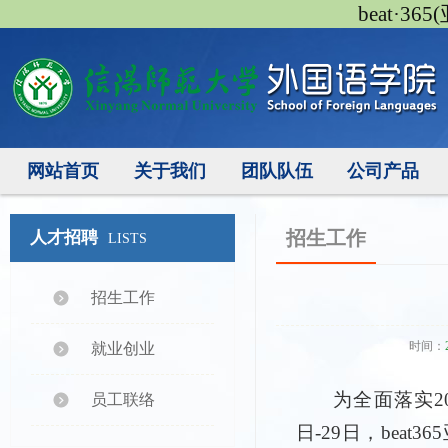
beat·3
网站首页
关于我们
团队队伍
公司产品
招生工作
人才招聘
LISTS
招生工作
时间：
就业创业
为全面落实2
员工联络
日-29日，bea