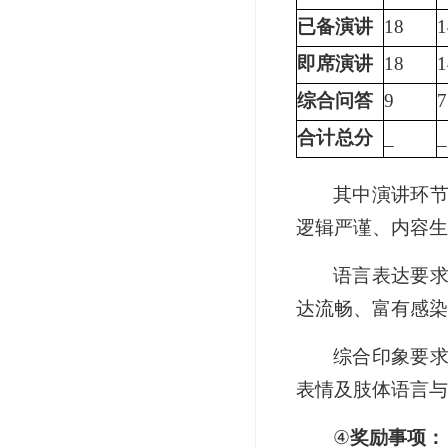
已备演讲
18
1
即席演讲
18
1
综合问答
9
7
合计总分
_
_
其中演讲环
逻辑严谨、内容生
语言表达要
达流畅、富有感染
综合印象要
表情及肢体语言与
④
奖励事项：