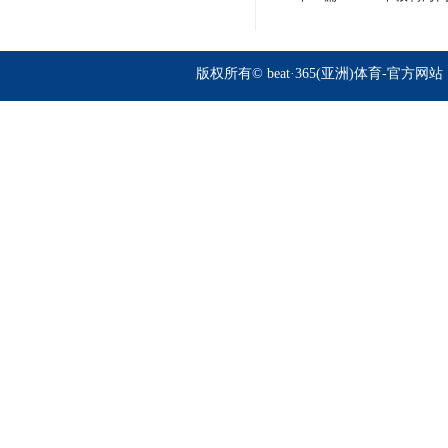
版权所有© beat·365(亚洲)体育-官方网