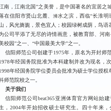
江南，江南北国”之
美誉，是中国著名的宜居之
落在信阳市贤山北麓、
水之滨，西临“长淮明
浉
山，风光旖旎，景色宜人；校园绿
树成荫，鸟语
为公司平添了无尽的诗情画意，被教育部、河南
美校园”之一、“中国最美大学”之一。
信阳师范公司创建于1975年，原名为开封
1978年经国务院批准为本科建制并改为现名，
1998年经国务院学位委员会批准为硕士学位授
科师范院校之一。
关于我们
信阳师范公司beat365亚洲体育官方网站始建
生，2004年开始招收硕士研究生。四十年来