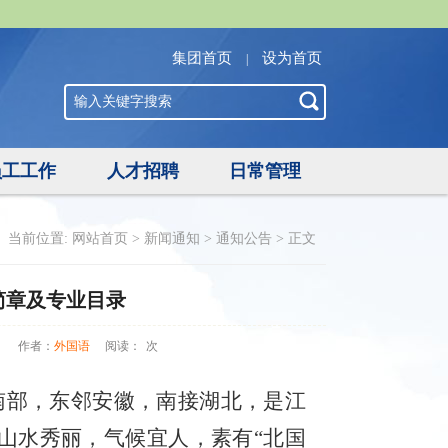
集团首页
设为首页
|
员工工作
人才招聘
日常管理
当前位置:
网站首页
>
新闻通知
>
通知公告
> 正文
简章及专业目录
站
作者：
外国语
阅读：
次
南部，东邻安徽，南接湖北，是江
山水秀丽，气候宜人，素有“北国