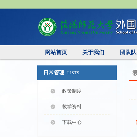
网站首页
关于我们
团队队
日常管理
LISTS
政策制度
教学资料
下载中心