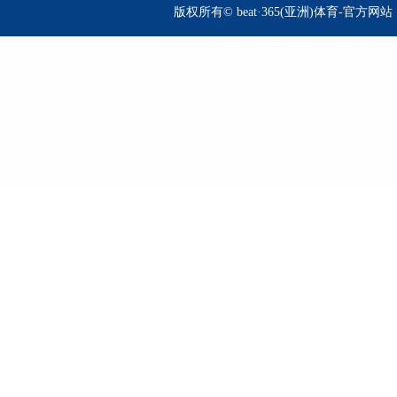
版权所有© beat·365(亚洲)体育-官方网