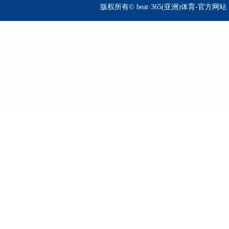
版权所有© beat·365(亚洲)体育-官方网