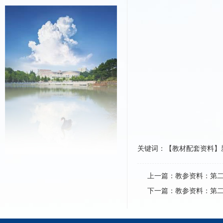
关键词：【教材配套资料】
上一篇：
教参资料：第
下一篇：
教参资料：第