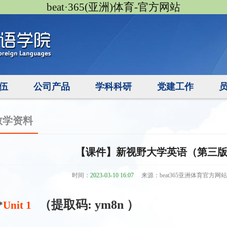
beat·365(亚洲)体育-官方网站
伍
公司产品
学科科研
党建工作
教学资料
【课件】新视野大学英语（第三版
时间：
2023-03-10 16:07
来源：beat365亚洲体育官方网
（提取码: ym8n ）
*
Unit 1