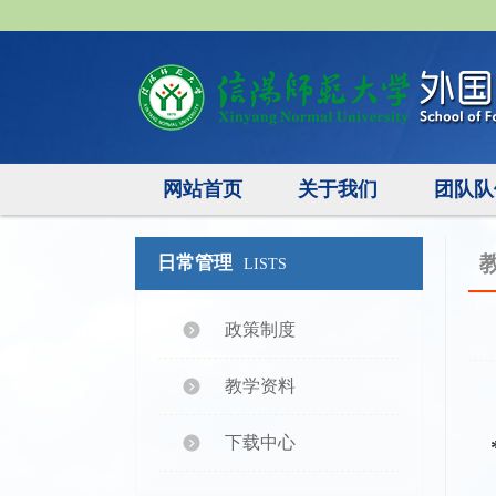
网站首页
关于我们
团队队
日常管理
LISTS
政策制度
教学资料
下载中心