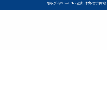
版权所有© beat·365(亚洲)体育-官方网